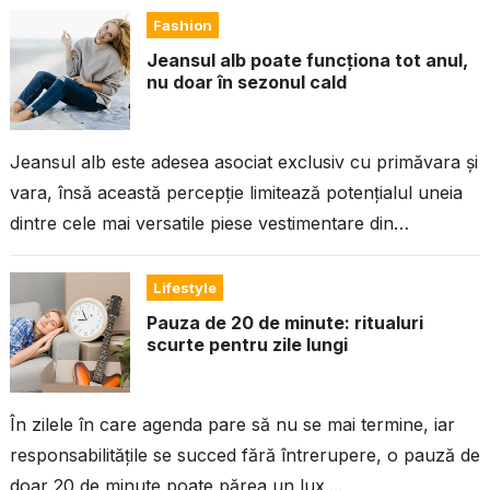
Fashion
Jeansul alb poate funcționa tot anul,
nu doar în sezonul cald
Jeansul alb este adesea asociat exclusiv cu primăvara și
vara, însă această percepție limitează potențialul uneia
dintre cele mai versatile piese vestimentare din
garderobă. Datorită aspectului curat, capacității...
Lifestyle
Pauza de 20 de minute: ritualuri
scurte pentru zile lungi
În zilele în care agenda pare să nu se mai termine, iar
responsabilitățile se succed fără întrerupere, o pauză de
doar 20 de minute poate părea un lux....