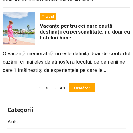
Travel
Vacanțe pentru cei care caută
destinații cu personalitate, nu doar cu
hoteluri bune
O vacanță memorabilă nu este definită doar de confortul
cazării, ci mai ales de atmosfera locului, de oamenii pe
care îi întâlnești și de experiențele pe care le...
Paginație
1
2
…
43
Următor
articole
Categorii
Auto