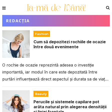
REDACȚIA
Fashion
Cum să depozitezi rochiile de ocazie
între două evenimente
O rochie de ocazie reprezintă adesea o investiție
importantă, iar modul în care este depozitată între
purtări influențează direct aspectul și durata sa de viață.
Fie că este...
Beauty
Perucile și sistemele capilare pot
arăta natural prin alegerea densității
și liniei frontale