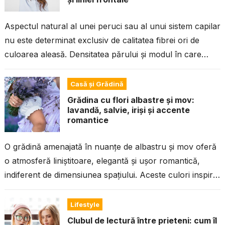
Aspectul natural al unei peruci sau al unui sistem capilar
nu este determinat exclusiv de calitatea fibrei ori de
culoarea aleasă. Densitatea părului și modul în care
este...
Casă și Grădină
Grădina cu flori albastre și mov:
lavandă, salvie, iriși și accente
romantice
O grădină amenajată în nuanțe de albastru și mov oferă
o atmosferă liniștitoare, elegantă și ușor romantică,
indiferent de dimensiunea spațiului. Aceste culori inspiră
calm, pun în valoare...
Lifestyle
Clubul de lectură între prieteni: cum îl