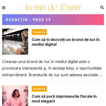
REDACȚIA
- PAGE 13
Diverse
Cum să-ți dezvolți un brand de lux în
mediul digital
Crearea unui brand de lux în mediul digital este o
provocare interesantă și, în același timp, o oportunitate
extraordinară. Brandurile de lux sunt adesea asociate cu
exclusivitate, calitate superioară, atenție...
Diverse
Cum să porți imprimeurile florale în
mod elegant