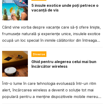
5 insule exotice unde poți petrece o
vacanță de vis
Când vine vorba despre vacanțe care să-ți ofere liniște,
frumusețe naturală și experiențe unice, insulele exotice
ocupă un loc special în inimile călătorilor din întreaga
lume. Fie că...
Diverse
Ghid pentru alegerea celui mai bun
încărcător wireless
Într-o lume în care tehnologia evoluează într-un ritm
alert, încărcarea wireless a devenit o soluție tot mai
populară pentru a menține dispozitivele mobile mereu
încărcate fără a fi...