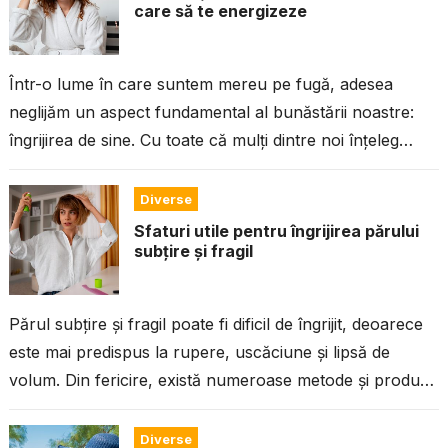
care să te energizeze
Într-o lume în care suntem mereu pe fugă, adesea
neglijăm un aspect fundamental al bunăstării noastre:
îngrijirea de sine. Cu toate că mulți dintre noi înțeleg
importanța unei...
Diverse
Sfaturi utile pentru îngrijirea părului
subțire și fragil
Părul subțire și fragil poate fi dificil de îngrijit, deoarece
este mai predispus la rupere, uscăciune și lipsă de
volum. Din fericire, există numeroase metode și produse
care...
Diverse