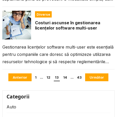
extrem de benefică...
Diverse
Costuri ascunse în gestionarea
licențelor software multi-user
Gestionarea licențelor software multi-user este esențială
pentru companiile care doresc să optimizeze utilizarea
resurselor tehnologice și să respecte reglementările
legale. Cu toate acestea, pe lângă costurile evidente
Paginație
legate...
Anterior
1
…
12
13
14
…
43
Următor
articole
Categorii
Auto