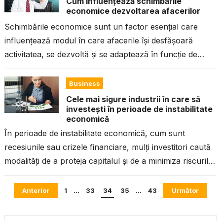
Cum influențează schimbările
economice dezvoltarea afacerilor
Schimbările economice sunt un factor esențial care
influențează modul în care afacerile își desfășoară
activitatea, se dezvoltă și se adaptează în funcție de
condițiile economice fluctuante. De la...
Business
Cele mai sigure industrii în care să
investești în perioade de instabilitate
economică
În perioade de instabilitate economică, cum sunt
recesiunile sau crizele financiare, mulți investitori caută
modalități de a proteja capitalul și de a minimiza riscurile.
Un aspect esențial al...
Paginație
Anterior
1
…
33
34
35
…
43
Următor
articole