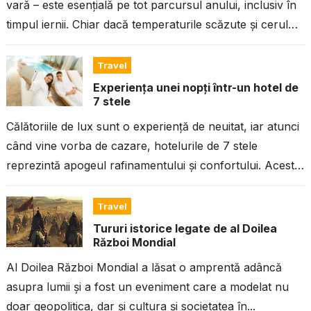
vară – este esențială pe tot parcursul anului, inclusiv în
timpul iernii. Chiar dacă temperaturile scăzute și cerul
înnorat...
Travel
Experiența unei nopți într-un hotel de
7 stele
Călătoriile de lux sunt o experiență de neuitat, iar atunci
când vine vorba de cazare, hotelurile de 7 stele
reprezintă apogeul rafinamentului și confortului. Aceste
locații exclusiviste sunt...
Travel
Tururi istorice legate de al Doilea
Război Mondial
Al Doilea Război Mondial a lăsat o amprentă adâncă
asupra lumii și a fost un eveniment care a modelat nu
doar geopolitica, dar și cultura și societatea în...