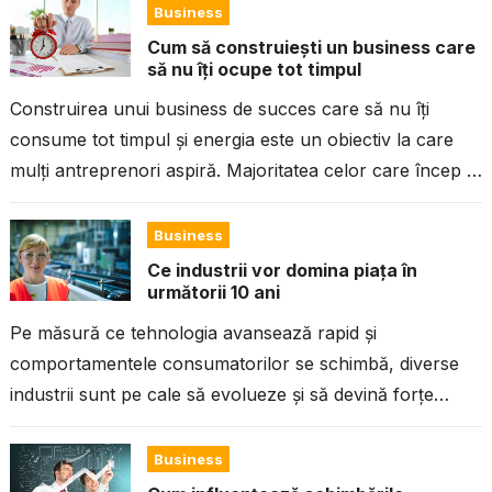
Business
Cum să construiești un business care
să nu îți ocupe tot timpul
Construirea unui business de succes care să nu îți
consume tot timpul și energia este un obiectiv la care
mulți antreprenori aspiră. Majoritatea celor care încep o
afacere...
Business
Ce industrii vor domina piața în
următorii 10 ani
Pe măsură ce tehnologia avansează rapid și
comportamentele consumatorilor se schimbă, diverse
industrii sunt pe cale să evolueze și să devină forțe
majore pe piață în următorul deceniu....
Business