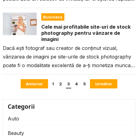
poate...
Business
Cele mai profitabile site-uri de stock
photography pentru vânzare de
imagini
Dacă ești fotograf sau creator de conținut vizual,
vânzarea de imagini pe site-urile de stock photography
poate fi o modalitate excelentă de a-ți monetiza munca
și de a...
Paginație
Anterior
1
2
3
4
5
Următor
articole
Categorii
Auto
Beauty