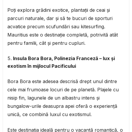
Poți explora grădini exotice, plantații de ceai și
parcuri naturale, dar și să te bucuri de sporturi
acvatice precum scufundări sau kitesurfing.
Mauritius este o destinație completă, potrivită atât
pentru familii, cât și pentru cupluri.
Insula Bora Bora, Polinezia Franceză – lux și
exotism în mijlocul Pacificului
Bora Bora este adesea descrisă drept unul dintre
cele mai frumoase locuri de pe planetă. Plajele cu
nisip fin, lagunele de un albastru intens și
bungalow-urile deasupra apei oferă o experiență
unică, ce combină luxul cu exotismul.
Este destinația ideală pentru o vacanță romantică, o