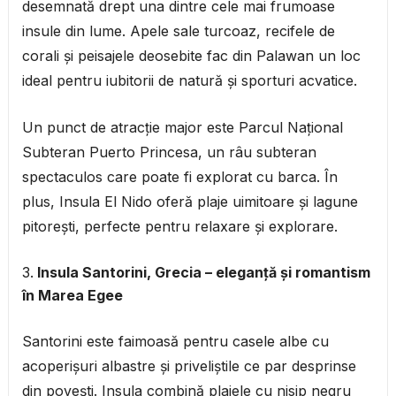
desemnată drept una dintre cele mai frumoase
insule din lume. Apele sale turcoaz, recifele de
corali și peisajele deosebite fac din Palawan un loc
ideal pentru iubitorii de natură și sporturi acvatice.
Un punct de atracție major este Parcul Național
Subteran Puerto Princesa, un râu subteran
spectaculos care poate fi explorat cu barca. În
plus, Insula El Nido oferă plaje uimitoare și lagune
pitorești, perfecte pentru relaxare și explorare.
Insula Santorini, Grecia – eleganță și romantism
în Marea Egee
Santorini este faimoasă pentru casele albe cu
acoperișuri albastre și priveliștile ce par desprinse
din povești. Insula combină plajele cu nisip negru