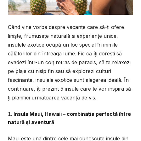
Când vine vorba despre vacanțe care să-ți ofere
liniște, frumusețe naturală și experiențe unice,
insulele exotice ocupă un loc special în inimile
călătorilor din întreaga lume. Fie că îți dorești să
evadezi într-un colț retras de paradis, să te relaxezi
pe plaje cu nisip fin sau să explorezi culturi
fascinante, insulele exotice sunt alegerea ideală. În
continuare, îți prezint 5 insule care te vor inspira să-
ți planifici următoarea vacanță de vis.
Insula Maui, Hawaii – combinația perfectă între
natură și aventură
Maui este una dintre cele mai cunoscute insule din