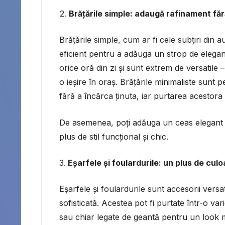
Brățările simple: adaugă rafinament făr
Brățările simple, cum ar fi cele subțiri din 
eficient pentru a adăuga un strop de eleganț
orice oră din zi și sunt extrem de versatile –
o ieșire în oraș. Brățările minimaliste sun
fără a încărca ținuta, iar purtarea acestor
De asemenea, poți adăuga un ceas elegant c
plus de stil funcțional și chic.
Eșarfele și foulardurile: un plus de culo
Eșarfele și foulardurile sunt accesorii versa
sofisticată. Acestea pot fi purtate într-o va
sau chiar legate de geantă pentru un look m