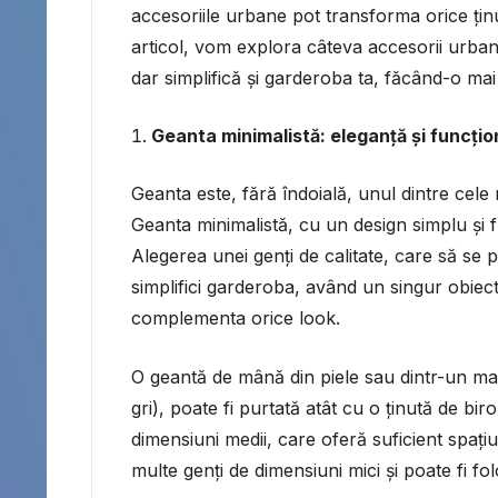
accesoriile urbane pot transforma orice ținu
articol, vom explora câteva accesorii urban
dar simplifică și garderoba ta, făcând-o mai
Geanta minimalistă: eleganță și funcțio
Geanta este, fără îndoială, unul dintre cele
Geanta minimalistă, cu un design simplu și fu
Alegerea unei genți de calitate, care să se p
simplifici garderoba, având un singur obiect 
complementa orice look.
O geantă de mână din piele sau dintr-un mat
gri), poate fi purtată atât cu o ținută de bir
dimensiuni medii, care oferă suficient spați
multe genți de dimensiuni mici și poate fi fol