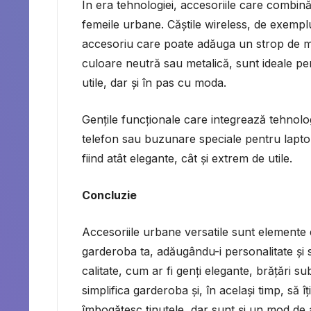
În era tehnologiei, accesoriile care combină 
femeile urbane. Căștile wireless, de exempl
accesoriu care poate adăuga un strop de mod
culoare neutră sau metalică, sunt ideale pe
utile, dar și în pas cu moda.
Gențile funcționale care integrează tehnolo
telefon sau buzunare speciale pentru laptop
fiind atât elegante, cât și extrem de utile.
Concluzie
Accesoriile urbane versatile sunt elemente 
garderoba ta, adăugându-i personalitate și s
calitate, cum ar fi genți elegante, brățări su
simplifica garderoba și, în același timp, să î
îmbogățesc ținutele, dar sunt și un mod de a