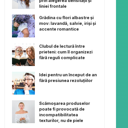
prin alegerea densității și
liniei frontale
Grădina cu flori albastre și
mov: lavandă, salvie, iriși și
accente romantice
Clubul de lectură între
prieteni: cum îl organizezi
fără reguli complicate
Idei pentru un început de an
fără presiunea rezoluțiilor
Scămoșarea produselor
poate fi provocată de
incompatibilitatea
texturilor, nu de piele