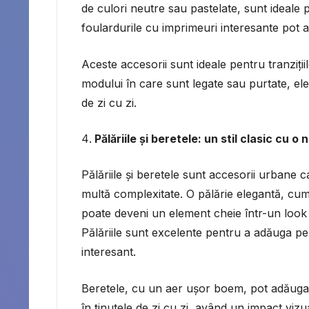
de culori neutre sau pastelate, sunt ideale
foulardurile cu imprimeuri interesante pot
Aceste accesorii sunt ideale pentru tranziți
modului în care sunt legate sau purtate, ele 
de zi cu zi.
Pălăriile și beretele: un stil clasic cu 
Pălăriile și beretele sunt accesorii urbane 
multă complexitate. O pălărie elegantă, cum a
poate deveni un element cheie într-un look
Pălăriile sunt excelente pentru a adăuga per
interesant.
Beretele, cu un aer ușor boem, pot adăuga u
în ținutele de zi cu zi, având un impact vizual