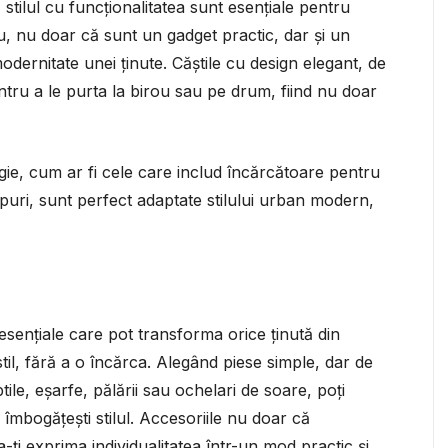
stilul cu funcționalitatea sunt esențiale pentru
u, nu doar că sunt un gadget practic, dar și un
ernitate unei ținute. Căștile cu design elegant, de
ntru a le purta la birou sau pe drum, fiind nu doar
gie, cum ar fi cele care includ încărcătoare pentru
uri, sunt perfect adaptate stilului urban modern,
esențiale care pot transforma orice ținută din
til, fără a o încărca. Alegând piese simple, dar de
btile, eșarfe, pălării sau ochelari de soare, poți
ți îmbogățești stilul. Accesoriile nu doar că
-ți exprima individualitatea într-un mod practic și