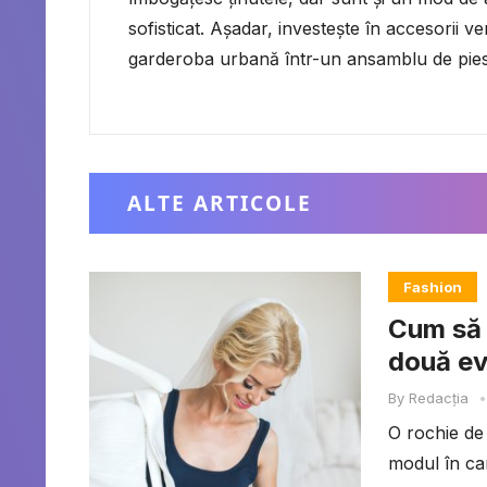
sofisticat. Așadar, investește în accesorii ve
garderoba urbană într-un ansamblu de piese 
ALTE ARTICOLE
Fashion
Cum să 
două e
By
Redacția
•
O rochie de 
modul în car