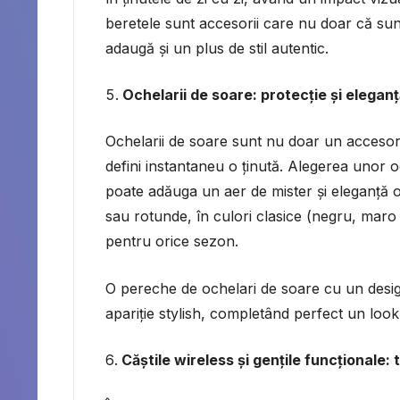
beretele sunt accesorii care nu doar că sun
adaugă și un plus de stil autentic.
Ochelarii de soare: protecție și elegan
Ochelarii de soare sunt nu doar un accesoriu 
defini instantaneu o ținută. Alegerea unor o
poate adăuga un aer de mister și eleganță o
sau rotunde, în culori clasice (negru, maro s
pentru orice sezon.
O pereche de ochelari de soare cu un desig
apariție stylish, completând perfect un lo
Căștile wireless și gențile funcționale: