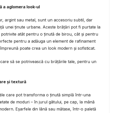
ă a aglomera look-ul
aur, argint sau metal, sunt un accesoriu subtil, dar
ă unei ținute urbane. Aceste brățări pot fi purtate la
 potrivite atât pentru o ținută de birou, cât și pentru
t perfecte pentru a adăuga un element de rafinament
a împreună poate crea un look modern și sofisticat.
are să se potrivească cu brățările tale, pentru un
are și textură
tile care pot transforma o ținută simplă într-una
rietate de moduri – în jurul gâtului, pe cap, la mână
odern. Eșarfele din lână sau mătase, într-o paletă