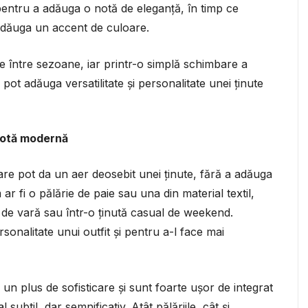
 pentru a adăuga o notă de eleganță, în timp ce
 adăuga un accent de culoare.
ile între sezoane, iar printr-o simplă schimbare a
pot adăuga versatilitate și personalitate unei ținute
o notă modernă
care pot da un aer deosebit unei ținute, fără a adăuga
r fi o pălărie de paie sau una din material textil,
 de vară sau într-o ținută casual de weekend.
sonalitate unui outfit și pentru a-l face mai
n plus de sofisticare și sunt foarte ușor de integrat
 subtil, dar semnificativ. Atât pălăriile, cât și