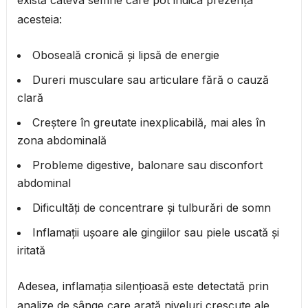
există câteva semne care pot indica prezența
acesteia:
Oboseală cronică și lipsă de energie
Dureri musculare sau articulare fără o cauză
clară
Creștere în greutate inexplicabilă, mai ales în
zona abdominală
Probleme digestive, balonare sau disconfort
abdominal
Dificultăți de concentrare și tulburări de somn
Inflamații ușoare ale gingiilor sau piele uscată și
iritată
Adesea, inflamația silențioasă este detectată prin
analize de sânge care arată niveluri crescute ale