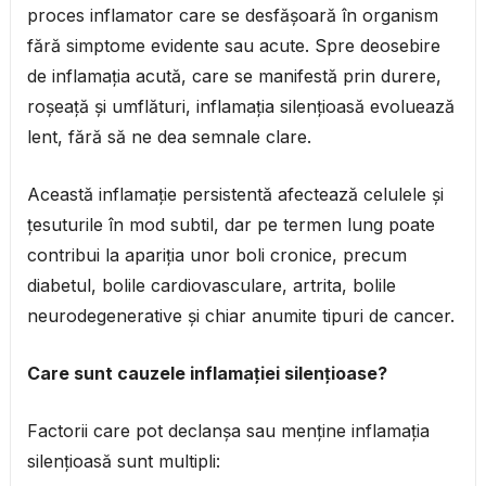
proces inflamator care se desfășoară în organism
fără simptome evidente sau acute. Spre deosebire
de inflamația acută, care se manifestă prin durere,
roșeață și umflături, inflamația silențioasă evoluează
lent, fără să ne dea semnale clare.
Această inflamație persistentă afectează celulele și
țesuturile în mod subtil, dar pe termen lung poate
contribui la apariția unor boli cronice, precum
diabetul, bolile cardiovasculare, artrita, bolile
neurodegenerative și chiar anumite tipuri de cancer.
Care sunt cauzele inflamației silențioase?
Factorii care pot declanșa sau menține inflamația
silențioasă sunt multipli: