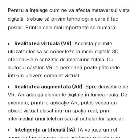
Pentru a înțelege cum ne va afecta metaversul viața
digitală, trebuie să privim tehnologiile care îl fac
posibil. Printre cele mai importante se numără:
Realitatea virtuală (VR)
: Aceasta permite
utilizatorilor să se conecteze la medii digitale 3D,
oferindu-le o senzație de imersiune totală. Cu
ajutorul căștilor VR, o persoană poate pătrunde
într-un univers complet virtual.
Realitatea augmentată (AR)
: Spre deosebire de
VR, AR adaugă elemente digitale în lumea reală. De
exemplu, printr-o aplicație AR, puteți vedea un
obiect virtual plasat într-un spațiu real, prin
intermediul unui telefon sau al ochelarilor speciali.
Inteligența artificială (IA)
: IA va juca un rol
important în crearea unor avataruri realiste și în