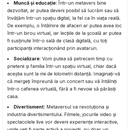
Muncă și educație
: Într-un metavers bine
dezvoltat, ar putea deveni posibil să lucrăm sau să
învățăm într-un spațiu digital, la fel ca în viața reală.
De exemplu, o întâlnire de afaceri ar putea avea loc
într-un birou virtual, iar lecțiile de la școală ar putea
fi susținute într-o sală de clasă digitală, cu toți
participanții interacționând prin avataruri.
Socializare
: Vom putea să petrecem timp cu
prietenii și familia într-un spațiu virtual, chiar dacă
aceștia sunt la mii de kilometri distanță. Imaginați-vă
că mergeți împreună la un concert sau vă întâlniți
într-o cafenea virtuală, fără a fi nevoie să părăsiți
casa.
Divertisment
: Metaversul va revoluționa și
industria divertismentului. Filmele, jocurile video și
spectacolele live vor deveni experiențe interactive,
unde veți fi parte activă a poveștii, nu doar un