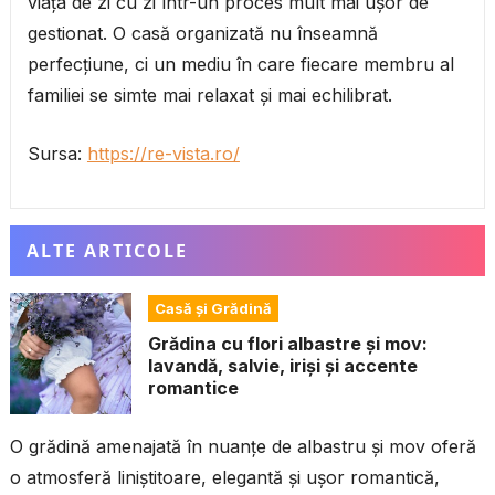
viața de zi cu zi într-un proces mult mai ușor de
gestionat. O casă organizată nu înseamnă
perfecțiune, ci un mediu în care fiecare membru al
familiei se simte mai relaxat și mai echilibrat.
Sursa:
https://re-vista.ro/
ALTE ARTICOLE
Casă și Grădină
Grădina cu flori albastre și mov:
lavandă, salvie, iriși și accente
romantice
O grădină amenajată în nuanțe de albastru și mov oferă
o atmosferă liniștitoare, elegantă și ușor romantică,