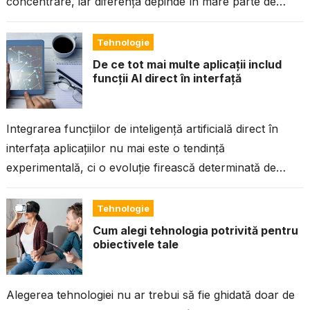
concentrare, iar diferența depinde în mare parte de
modul în care...
Tehnologie
De ce tot mai multe aplicații includ
funcții AI direct în interfață
Integrarea funcțiilor de inteligență artificială direct în
interfața aplicațiilor nu mai este o tendință
experimentală, ci o evoluție firească determinată de
nevoia utilizatorilor pentru eficiență, automatizare și
experiențe...
Tehnologie
Cum alegi tehnologia potrivită pentru
obiectivele tale
Alegerea tehnologiei nu ar trebui să fie ghidată doar de