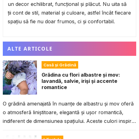
un decor echilibrat, funcțional și plăcut. Nu uita să
ții cont de stil, material și culoare, astfel încât fiecare
spațiu să fie nu doar frumos, ci și confortabil.
ALTE ARTICOLE
Casă și Grădină
Grădina cu flori albastre și mov:
lavandă, salvie, iriși și accente
romantice
O grădină amenajată în nuanțe de albastru și mov oferă
o atmosferă liniștitoare, elegantă și ușor romantică,
indiferent de dimensiunea spațiului. Aceste culori inspiră
calm, pun în valoare...