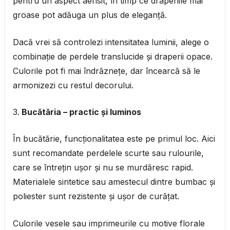
pentru un aspect aerisit, în timp ce draperiile mai
groase pot adăuga un plus de eleganță.
Dacă vrei să controlezi intensitatea luminii, alege o
combinație de perdele translucide și draperii opace.
Culorile pot fi mai îndrăznețe, dar încearcă să le
armonizezi cu restul decorului.
Bucătăria – practic și luminos
În bucătărie, funcționalitatea este pe primul loc. Aici
sunt recomandate perdelele scurte sau rulourile,
care se întrețin ușor și nu se murdăresc rapid.
Materialele sintetice sau amestecul dintre bumbac și
poliester sunt rezistente și ușor de curățat.
Culorile vesele sau imprimeurile cu motive florale