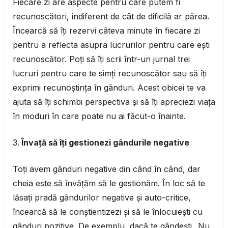
Fiecare zi are aspecte pentru care putem fi
recunoscători, indiferent de cât de dificilă ar părea.
Încearcă să îți rezervi câteva minute în fiecare zi
pentru a reflecta asupra lucrurilor pentru care ești
recunoscător. Poți să îți scrii într-un jurnal trei
lucruri pentru care te simți recunoscător sau să îți
exprimi recunoștința în gânduri. Acest obicei te va
ajuta să îți schimbi perspectiva și să îți apreciezi viața
în moduri în care poate nu ai făcut-o înainte.
Învață să îți gestionezi gândurile negative
Toți avem gânduri negative din când în când, dar
cheia este să învățăm să le gestionăm. În loc să te
lăsați pradă gândurilor negative și auto-critice,
încearcă să le conștientizezi și să le înlocuiești cu
gânduri pozitive. De exemplu, dacă te gândești „Nu