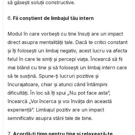
să găsești soluții constructive.
Fii conștient de limbajul tău intern
Modul în care vorbești cu tine însuți are un impact
direct asupra mentalității tale. Dacă te critici constant
și îți folosești un limbaj negativ, acest lucru va afecta
felul în care te simți și percepi viața. Încearcă să fii
mai blând cu tine și să folosești un limbaj intern care
să te susțină. Spune-ți lucruri pozitive și
încurajatoare, chiar și atunci când întâmpini
dificultăți. În loc să îți spui „Nu pot face asta”,
încearcă „Voi încerca și voi învăța din această
experiență”. Limbajul pozitiv are un impact
semnificativ asupra stării tale de bine.
Acordă-ți timp pentru tine și relaxează-te