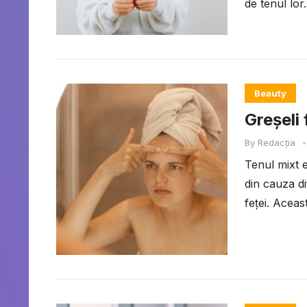
de tenul lor.
Beauty
Greșeli 
By
Redacția
•
Tenul mixt e
din cauza di
feței. Aceas