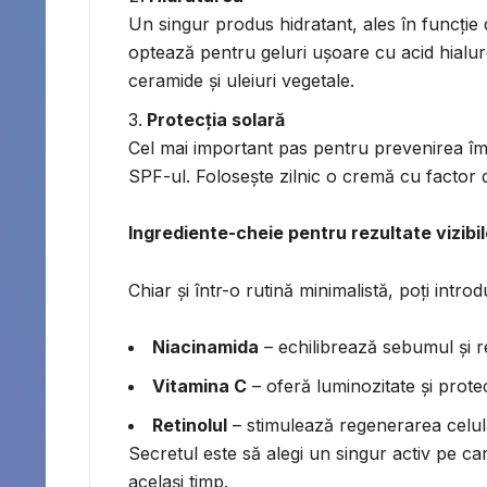
Un singur produs hidratant, ales în funcție 
optează pentru geluri ușoare cu acid hialur
ceramide și uleiuri vegetale.
Protecția solară
Cel mai important pas pentru prevenirea îmbă
SPF-ul. Folosește zilnic o cremă cu factor 
Ingrediente-cheie pentru rezultate vizibi
Chiar și într-o rutină minimalistă, poți intro
Niacinamida
– echilibrează sebumul și re
Vitamina C
– oferă luminozitate și protec
Retinolul
– stimulează regenerarea celula
Secretul este să alegi un singur activ pe car
același timp.