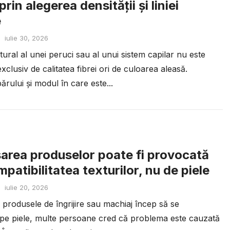
prin alegerea densității și liniei
e
iulie 30, 2026
ural al unei peruci sau al unui sistem capilar nu este
xclusiv de calitatea fibrei ori de culoarea aleasă.
ărului și modul în care este...
rea produselor poate fi provocată
patibilitatea texturilor, nu de piele
iulie 20, 2026
 produsele de îngrijire sau machiaj încep să se
e piele, multe persoane cred că problema este cauzată