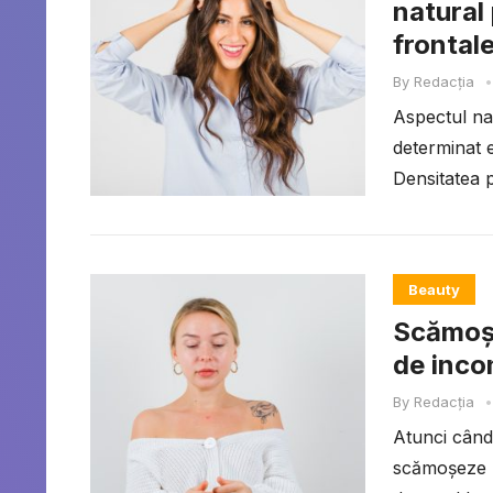
natural 
frontal
By
Redacția
•
Aspectul nat
determinat e
Densitatea p
Beauty
Scămoșa
de incom
By
Redacția
•
Atunci când
scămoșeze p