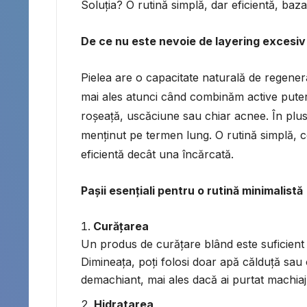
Soluția? O rutină simplă, dar eficientă, bazat
De ce nu este nevoie de layering excesiv
Pielea are o capacitate naturală de regenera
mai ales atunci când combinăm active puterni
roșeață, uscăciune sau chiar acnee. În plus,
menținut pe termen lung. O rutină simplă, c
eficientă decât una încărcată.
Pașii esențiali pentru o rutină minimalistă
Curățarea
Un produs de curățare blând este suficient 
Dimineața, poți folosi doar apă călduță sau 
demachiant, mai ales dacă ai purtat machiaj
Hidratarea