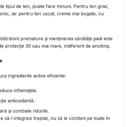
de tipul de ten, poate face minuni. Pentru ten gras,
onic, iar pentru ten uscat, creme mai bogate, cu
trânirii premature și menținerea sănătății pielii este
de protecție 30 sau mai mare, indiferent de anotimp.
le
duce ingrediente active eficiente:
duce inflamațiile.
ție antioxidantă.
ră și combate ridurile.
e să-l integrezi treptat, nu să le combini pe toate în