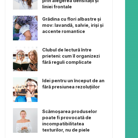
prin alegerea densității și
liniei frontale
Grădina cu flori albastre și
mov: lavandă, salvie, iriși și
accente romantice
Clubul de lectură între
prieteni: cum îl organizezi
fără reguli complicate
Idei pentru un început de an
fără presiunea rezoluțiilor
Scămoșarea produselor
poate fi provocată de
incompatibilitatea
texturilor, nu de piele