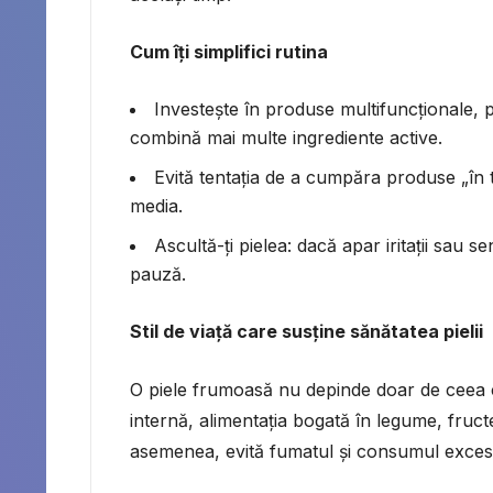
Cum îți simplifici rutina
Investește în produse multifuncționale,
combină mai multe ingrediente active.
Evită tentația de a cumpăra produse „în
media.
Ascultă-ți pielea: dacă apar iritații sau s
pauză.
Stil de viață care susține sănătatea pielii
O piele frumoasă nu depinde doar de ceea ce
internă, alimentația bogată în legume, fruct
asemenea, evită fumatul și consumul excesi