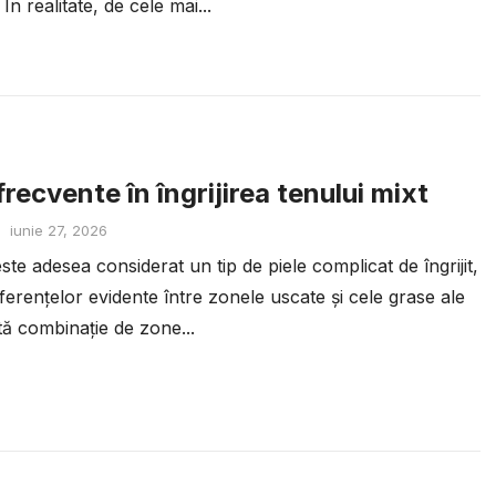
 În realitate, de cele mai...
frecvente în îngrijirea tenului mixt
iunie 27, 2026
ste adesea considerat un tip de piele complicat de îngrijit,
ferențelor evidente între zonele uscate și cele grase ale
tă combinație de zone...