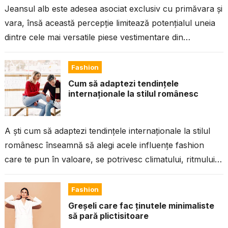
Jeansul alb este adesea asociat exclusiv cu primăvara și
vara, însă această percepție limitează potențialul uneia
dintre cele mai versatile piese vestimentare din
garderobă. Datorită aspectului curat, capacității...
Fashion
Cum să adaptezi tendințele
internaționale la stilul românesc
A ști cum să adaptezi tendințele internaționale la stilul
românesc înseamnă să alegi acele influențe fashion
care te pun în valoare, se potrivesc climatului, ritmului
de zi cu...
Fashion
Greșeli care fac ținutele minimaliste
să pară plictisitoare