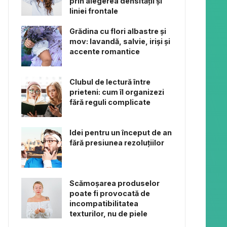
prin alegerea densității și
liniei frontale
Grădina cu flori albastre și
mov: lavandă, salvie, iriși și
accente romantice
Clubul de lectură între
prieteni: cum îl organizezi
fără reguli complicate
Idei pentru un început de an
fără presiunea rezoluțiilor
Scămoșarea produselor
poate fi provocată de
incompatibilitatea
texturilor, nu de piele