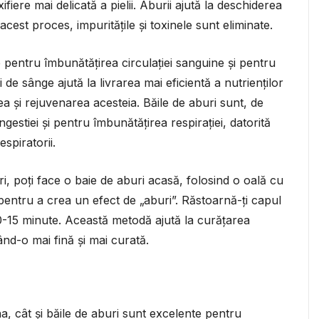
fiere mai delicată a pielii. Aburii ajută la deschiderea
n acest proces, impuritățile și toxinele sunt eliminate.
pentru îmbunătățirea circulației sanguine și pentru
 de sânge ajută la livrarea mai eficientă a nutrienților
rea și rejuvenarea acesteia. Băile de aburi sunt, de
tiei și pentru îmbunătățirea respirației, datorită
spiratorii.
ri, poți face o baie de aburi acasă, folosind o oală cu
pentru a crea un efect de „aburi”. Răstoarnă-ți capul
10-15 minute. Această metodă ajută la curățarea
sând-o mai fină și mai curată.
na, cât și băile de aburi sunt excelente pentru