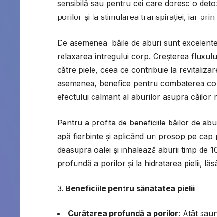
sensibilă sau pentru cei care doresc o detoxi
porilor și la stimularea transpirației, iar pri
De asemenea, băile de aburi sunt excelente 
relaxarea întregului corp. Creșterea fluxului
către piele, ceea ce contribuie la revitaliza
asemenea, benefice pentru combaterea conges
efectului calmant al aburilor asupra căilor re
Pentru a profita de beneficiile băilor de abu
apă fierbinte și aplicând un prosop pe cap 
deasupra oalei și inhalează aburii timp de 
profundă a porilor și la hidratarea pielii, lă
Beneficiile pentru sănătatea pielii
Curățarea profundă a porilor
: Atât sau