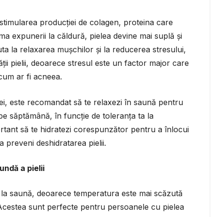
 stimularea producției de colagen, proteina care
 urma expunerii la căldură, pielea devine mai suplă și
ta la relaxarea mușchilor și la reducerea stresului,
ii pielii, deoarece stresul este un factor major care
 cum ar fi acneea.
ei, este recomandat să te relaxezi în saună pentru
pe săptămână, în funcție de toleranța ta la
rtant să te hidratezi corespunzător pentru a înlocui
 a preveni deshidratarea pielii.
undă a pielii
dă la saună, deoarece temperatura este mai scăzută
. Acestea sunt perfecte pentru persoanele cu pielea