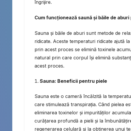
îngrijire.
Cum funcționează saună și băile de aburi p
Sauna și băile de aburi sunt metode de rel
ridicate. Aceste temperaturi ridicate ajută la
prin acest proces se elimină toxinele acumul
natural prin care corpul își elimină substan
acest proces.
Sauna: Beneficii pentru piele
Sauna este o cameră încălzită la temperaturi
care stimulează transpirația. Când pielea est
eliminarea toxinelor și impurităților acumula
curățarea profundă a pielii și la îmbunătățir
regenerarea celulară și la obținerea unui t