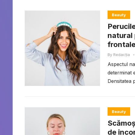
Beauty
Perucile
natural 
frontal
By
Redacția
•
Aspectul nat
determinat e
Densitatea p
Beauty
Scămoșa
de incom