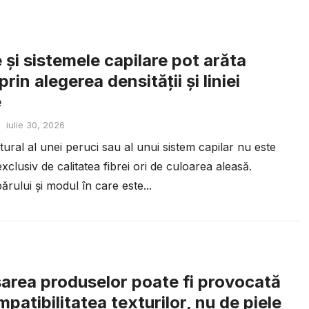
 și sistemele capilare pot arăta
prin alegerea densității și liniei
e
iulie 30, 2026
ural al unei peruci sau al unui sistem capilar nu este
xclusiv de calitatea fibrei ori de culoarea aleasă.
ărului și modul în care este...
rea produselor poate fi provocată
patibilitatea texturilor, nu de piele