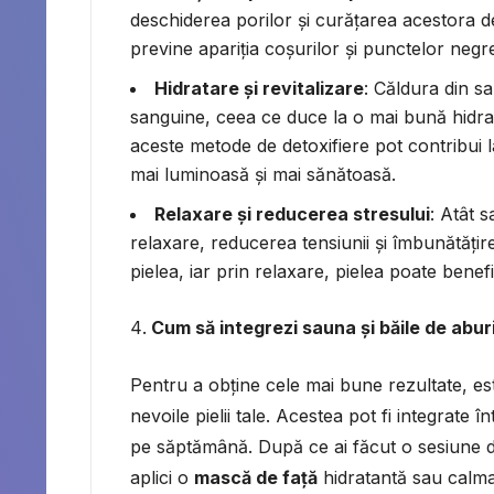
deschiderea porilor și curățarea acestora de
previne apariția coșurilor și punctelor negr
Hidratare și revitalizare
: Căldura din sa
sanguine, ceea ce duce la o mai bună hidrata
aceste metode de detoxifiere pot contribui l
mai luminoasă și mai sănătoasă.
Relaxare și reducerea stresului
: Atât 
relaxare, reducerea tensiunii și îmbunătățir
pielea, iar prin relaxare, pielea poate bene
Cum să integrezi sauna și băile de aburi
Pentru a obține cele mai bune rezultate, est
nevoile pielii tale. Acestea pot fi integrate în
pe săptămână. După ce ai făcut o sesiune 
aplici o
mască de față
hidratantă sau calman