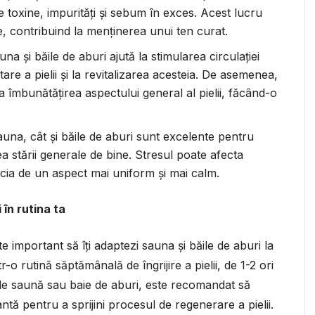
 toxine, impurități și sebum în exces. Acest lucru
e, contribuind la menținerea unui ten curat.
una și băile de aburi ajută la stimularea circulației
re a pielii și la revitalizarea acesteia. De asemenea,
a îmbunătățirea aspectului general al pielii, făcând-o
sauna, cât și băile de aburi sunt excelente pentru
ea stării generale de bine. Stresul poate afecta
ficia de un aspect mai uniform și mai calm.
 în rutina ta
e important să îți adaptezi sauna și băile de aburi la
tr-o rutină săptămânală de îngrijire a pielii, de 1-2 ori
de saună sau baie de aburi, este recomandat să
tă pentru a sprijini procesul de regenerare a pielii.