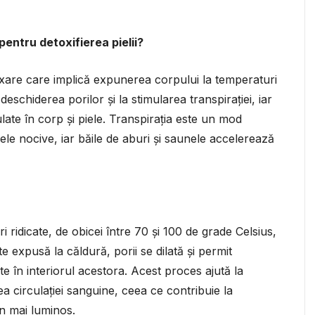
entru detoxifierea pielii?
axare care implică expunerea corpului la temperaturi
 deschiderea porilor și la stimularea transpirației, iar
ate în corp și piele. Transpirația este un mod
țele nocive, iar băile de aburi și saunele accelerează
 ridicate, de obicei între 70 și 100 de grade Celsius,
e expusă la căldură, porii se dilată și permit
te în interiorul acestora. Acest proces ajută la
ea circulației sanguine, ceea ce contribuie la
en mai luminos.