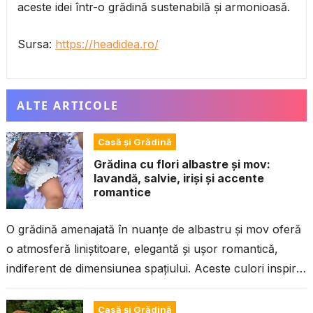
aceste idei într-o grădină sustenabilă și armonioasă.
Sursa:
https://headidea.ro/
ALTE ARTICOLE
Casă și Grădină
Grădina cu flori albastre și mov:
lavandă, salvie, iriși și accente
romantice
O grădină amenajată în nuanțe de albastru și mov oferă
o atmosferă liniștitoare, elegantă și ușor romantică,
indiferent de dimensiunea spațiului. Aceste culori inspiră
calm, pun în valoare...
Casă și Grădină