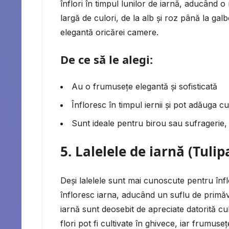
înflori în timpul lunilor de iarnă, aducând o 
largă de culori, de la alb și roz până la ga
elegantă oricărei camere.
De ce să le alegi:
Au o frumusețe elegantă și sofisticată
Înfloresc în timpul iernii și pot adăuga 
Sunt ideale pentru birou sau sufragerie,
5.
Lalelele de iarnă (Tulip
Deși lalelele sunt mai cunoscute pentru înflo
înfloresc iarna, aducând un suflu de primăva
iarnă sunt deosebit de apreciate datorită cul
flori pot fi cultivate în ghivece, iar frumuse