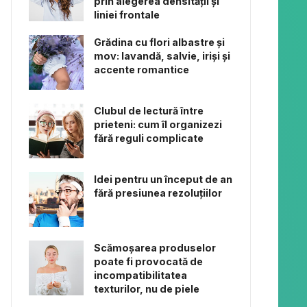
prin alegerea densității și
liniei frontale
Grădina cu flori albastre și
mov: lavandă, salvie, iriși și
accente romantice
Clubul de lectură între
prieteni: cum îl organizezi
fără reguli complicate
Idei pentru un început de an
fără presiunea rezoluțiilor
Scămoșarea produselor
poate fi provocată de
incompatibilitatea
texturilor, nu de piele