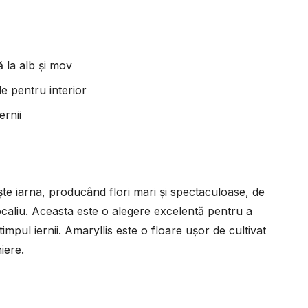
ă la alb și mov
le pentru interior
ernii
ște iarna, producând flori mari și spectaculoase, de
ocaliu. Aceasta este o alegere excelentă pentru a
mpul iernii. Amaryllis este o floare ușor de cultivat
iere.