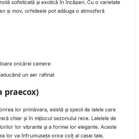
notă sofisticată și exotică în încăperi. Cu o varietate
lben și mov, orhideele pot adăuga o atmosferă
culoare oricărei camere
 aducând un aer rafinat
a praecox)
rirea lor primăvara, există și specii de lalele care
ră chiar și în mijlocul sezonului rece. Lalelele de
orilor lor vibrante și a formei lor elegante. Aceste
țea lor va înfrumuseța orice colț al casei tale.