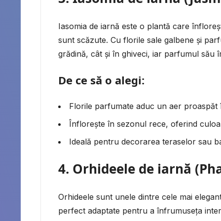
Iasomia de iarnă este o plantă care înfloreșt
sunt scăzute. Cu florile sale galbene și parf
grădină, cât și în ghiveci, iar parfumul său
De ce să o alegi:
Florile parfumate aduc un aer proaspăt 
Înflorește în sezonul rece, oferind culoa
Ideală pentru decorarea teraselor sau b
4.
Orhideele de iarnă (Ph
Orhideele sunt unele dintre cele mai elegant
perfect adaptate pentru a înfrumuseța interi