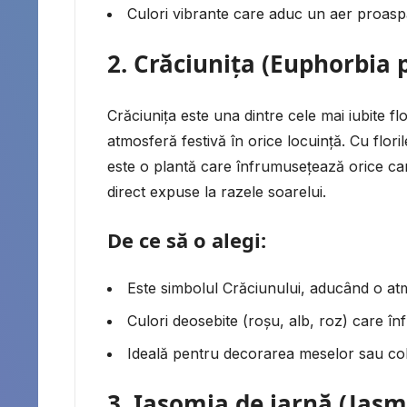
Culori vibrante care aduc un aer proaspă
2.
Crăciunița (Euphorbia 
Crăciunița este una dintre cele mai iubite fl
atmosferă festivă în orice locuință. Cu floril
este o plantă care înfrumusețează orice ca
direct expuse la razele soarelui.
De ce să o alegi:
Este simbolul Crăciunului, aducând o atm
Culori deosebite (roșu, alb, roz) care î
Ideală pentru decorarea meselor sau colț
3.
Iasomia de iarnă (Jas