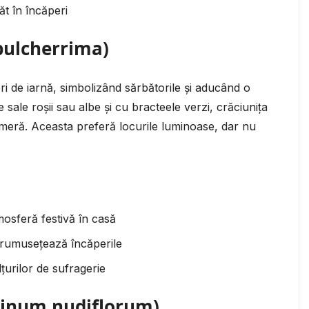
t în încăperi
pulcherrima)
ori de iarnă, simbolizând sărbătorile și aducând o
e sale roșii sau albe și cu bracteele verzi, crăciunița
meră. Aceasta preferă locurile luminoase, dar nu
osferă festivă în casă
nfrumusețează încăperile
urilor de sufragerie
minum nudiflorum)