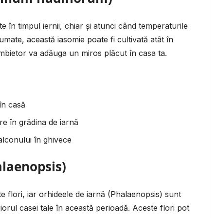
e în timpul iernii, chiar și atunci când temperaturile
umate, această iasomie poate fi cultivată atât în
 îmbietor va adăuga un miros plăcut în casa ta.
în casă
re în grădina de iarnă
alconului în ghivece
alaenopsis)
e flori, iar orhideele de iarnă (Phalaenopsis) sunt
orul casei tale în această perioadă. Aceste flori pot