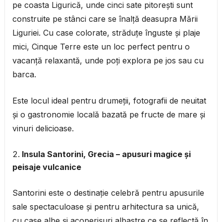
pe coasta Ligurică, unde cinci sate pitorești sunt
construite pe stânci care se înalță deasupra Mării
Liguriei. Cu case colorate, străduțe înguste și plaje
mici, Cinque Terre este un loc perfect pentru o
vacanță relaxantă, unde poți explora pe jos sau cu
barca.
Este locul ideal pentru drumeții, fotografii de neuitat
și o gastronomie locală bazată pe fructe de mare și
vinuri delicioase.
Insula Santorini, Grecia – apusuri magice și
peisaje vulcanice
Santorini este o destinație celebră pentru apusurile
sale spectaculoase și pentru arhitectura sa unică,
cu case albe și acoperișuri albastre ce se reflectă în