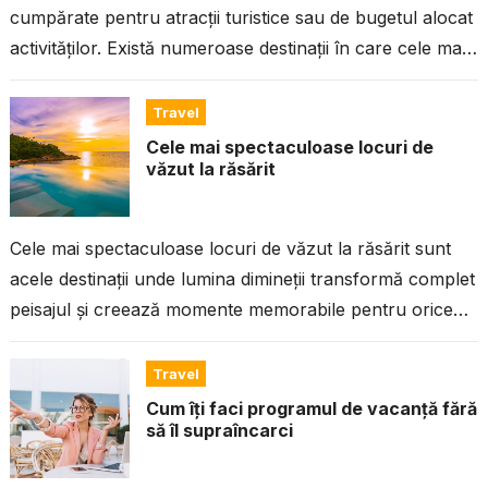
cumpărate pentru atracții turistice sau de bugetul alocat
activităților. Există numeroase destinații în care cele mai
frumoase experiențe sunt...
Travel
Cele mai spectaculoase locuri de
văzut la răsărit
Cele mai spectaculoase locuri de văzut la răsărit sunt
acele destinații unde lumina dimineții transformă complet
peisajul și creează momente memorabile pentru orice
călător. Răsăritul are o energie...
Travel
Cum îți faci programul de vacanță fără
să îl supraîncarci