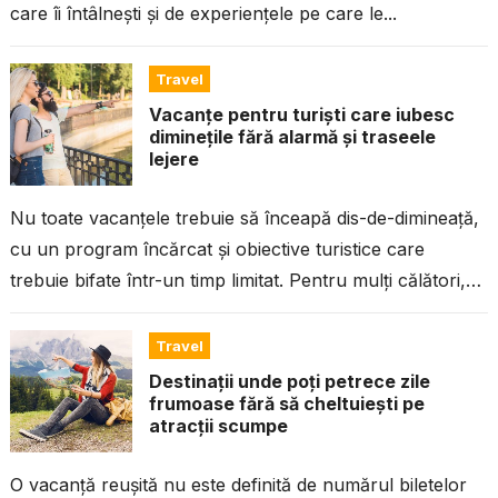
care îi întâlnești și de experiențele pe care le...
Travel
Vacanțe pentru turiști care iubesc
diminețile fără alarmă și traseele
lejere
Nu toate vacanțele trebuie să înceapă dis-de-dimineață,
cu un program încărcat și obiective turistice care
trebuie bifate într-un timp limitat. Pentru mulți călători,
adevărata relaxare înseamnă să se...
Travel
Destinații unde poți petrece zile
frumoase fără să cheltuiești pe
atracții scumpe
O vacanță reușită nu este definită de numărul biletelor