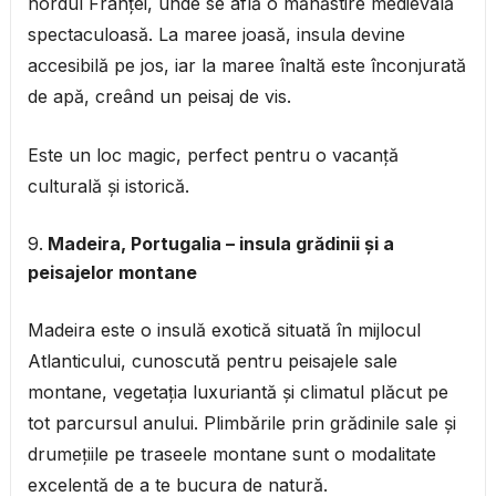
nordul Franței, unde se află o mănăstire medievală
spectaculoasă. La maree joasă, insula devine
accesibilă pe jos, iar la maree înaltă este înconjurată
de apă, creând un peisaj de vis.
Este un loc magic, perfect pentru o vacanță
culturală și istorică.
Madeira, Portugalia – insula grădinii și a
peisajelor montane
Madeira este o insulă exotică situată în mijlocul
Atlanticului, cunoscută pentru peisajele sale
montane, vegetația luxuriantă și climatul plăcut pe
tot parcursul anului. Plimbările prin grădinile sale și
drumețiile pe traseele montane sunt o modalitate
excelentă de a te bucura de natură.