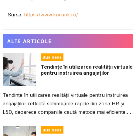
Sursa:
https://www.korunk.ro/
ALTE ARTICOLE
Business
Tendințe în utilizarea realității virtuale
pentru instruirea angajaților
Tendințe în utilizarea realității virtuale pentru instruirea
angajaților reflectă schimbările rapide din zona HR și
L&D, deoarece companiile caută metode mai eficiente,
mai captivante și mai sigure de...
Business