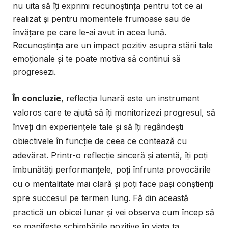
nu uita să îți exprimi recunoștința pentru tot ce ai
realizat și pentru momentele frumoase sau de
învățare pe care le-ai avut în acea lună.
Recunoștința are un impact pozitiv asupra stării tale
emoționale și te poate motiva să continui să
progresezi.
În concluzie
, reflecția lunară este un instrument
valoros care te ajută să îți monitorizezi progresul, să
înveți din experiențele tale și să îți regândești
obiectivele în funcție de ceea ce contează cu
adevărat. Printr-o reflecție sinceră și atentă, îți poți
îmbunătăți performanțele, poți înfrunta provocările
cu o mentalitate mai clară și poți face pași conștienți
spre succesul pe termen lung. Fă din această
practică un obicei lunar și vei observa cum încep să
se manifeste schimbările pozitive în viața ta.