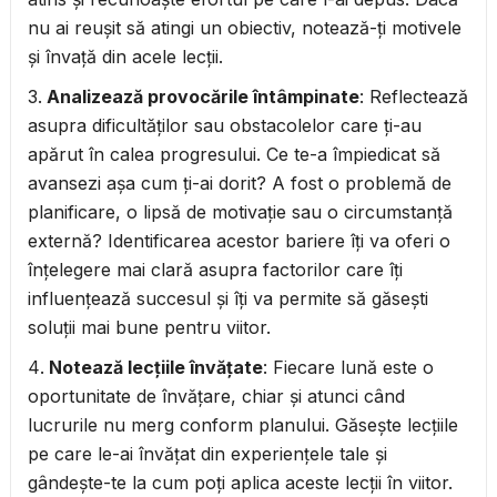
nu ai reușit să atingi un obiectiv, notează-ți motivele
și învață din acele lecții.
Analizează provocările întâmpinate
: Reflectează
asupra dificultăților sau obstacolelor care ți-au
apărut în calea progresului. Ce te-a împiedicat să
avansezi așa cum ți-ai dorit? A fost o problemă de
planificare, o lipsă de motivație sau o circumstanță
externă? Identificarea acestor bariere îți va oferi o
înțelegere mai clară asupra factorilor care îți
influențează succesul și îți va permite să găsești
soluții mai bune pentru viitor.
Notează lecțiile învățate
: Fiecare lună este o
oportunitate de învățare, chiar și atunci când
lucrurile nu merg conform planului. Găsește lecțiile
pe care le-ai învățat din experiențele tale și
gândește-te la cum poți aplica aceste lecții în viitor.