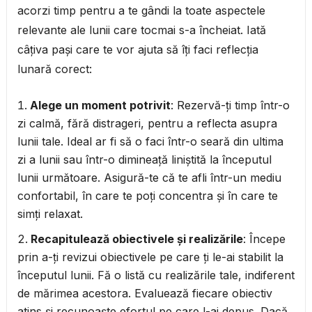
acorzi timp pentru a te gândi la toate aspectele
relevante ale lunii care tocmai s-a încheiat. Iată
câțiva pași care te vor ajuta să îți faci reflecția
lunară corect:
Alege un moment potrivit
: Rezervă-ți timp într-o
zi calmă, fără distrageri, pentru a reflecta asupra
lunii tale. Ideal ar fi să o faci într-o seară din ultima
zi a lunii sau într-o dimineață liniștită la începutul
lunii următoare. Asigură-te că te afli într-un mediu
confortabil, în care te poți concentra și în care te
simți relaxat.
Recapitulează obiectivele și realizările
: Începe
prin a-ți revizui obiectivele pe care ți le-ai stabilit la
începutul lunii. Fă o listă cu realizările tale, indiferent
de mărimea acestora. Evaluează fiecare obiectiv
atins și recunoaște efortul pe care l-ai depus. Dacă