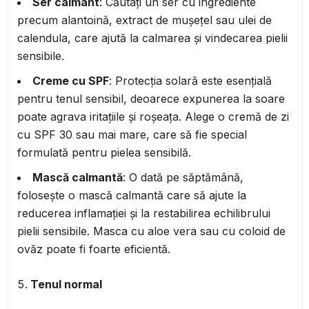
Ser calmant
: Căutați un ser cu ingrediente
precum alantoină, extract de mușețel sau ulei de
calendula, care ajută la calmarea și vindecarea pielii
sensibile.
Creme cu SPF
: Protecția solară este esențială
pentru tenul sensibil, deoarece expunerea la soare
poate agrava iritațiile și roșeața. Alege o cremă de zi
cu SPF 30 sau mai mare, care să fie special
formulată pentru pielea sensibilă.
Mască calmantă
: O dată pe săptămână,
folosește o mască calmantă care să ajute la
reducerea inflamației și la restabilirea echilibrului
pielii sensibile. Masca cu aloe vera sau cu coloid de
ovăz poate fi foarte eficientă.
Tenul normal